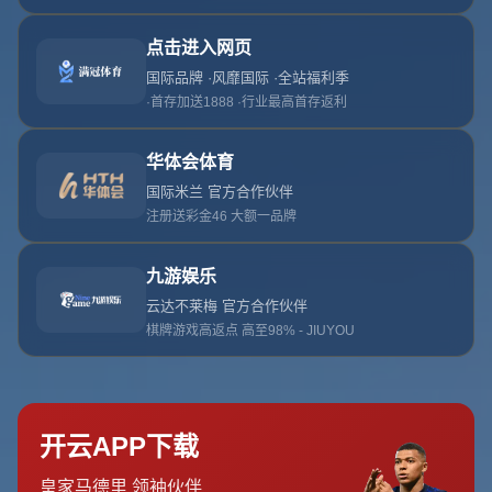
深入解析世界杯预测软件官方工具的功能与优势
世界杯下注网页版官方平台指南
最新世界杯直播技巧全攻略