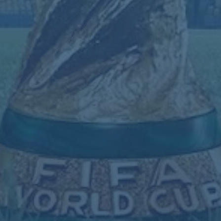
不仅关乎一座冠军奖杯 更牵动着转会市场的神经 尤其当记者抛出
“若巴黎遭淘汰 姆巴佩和皇马可能马上有动作”这样的判断时 人们
國家德比勝負可能取決於三個關鍵因素.
立刻意识到 这不仅是对
**國家德比勝負可能取決於三個關鍵因素** 在足球賽事中，
「國家德比」就像是燃燒的戰火，帶著無數球迷的期望與熱情。這
些歷史悠久的重要對決不僅是一場比賽，更是兩隊之間的象徵性較
量。無論是球場上
联系我们
Contact
开云体育-KaiyunAPP下载
地址：上海市市辖区金山区金山卫镇
传真：010-8075459
电话：010-8075459
手机：15020214944
邮箱：admin@on-ky.com