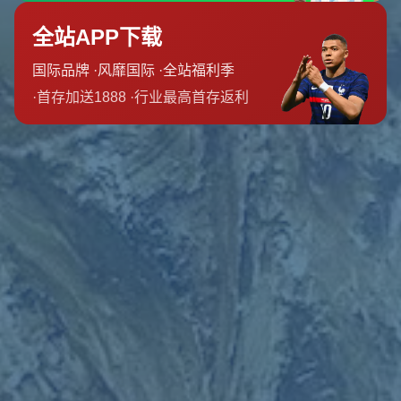
开云体育-KaiyunAPP下载
大数据技术已经成为广告业的重要工具，帮助广告主更好地了
解受众需求和行为模式。我们通过数据分析平台，利用用户画
像、兴趣偏好、消费习惯等大数据，为企业提供精准的广告投
放策略。通过实时监控广告效果与数据反馈，广告主能够快速
优化广告内容和投放方式，提高广告的ROI。我们的目标是帮
查看更多 |
助企业利用大数据实现广告精准投放，提升广告效果和用户体
验。