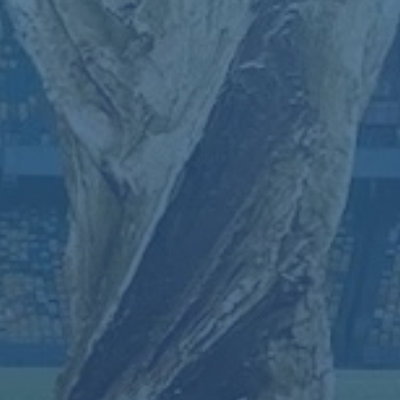
持续发力，进一步提升**上海申花足球**在亚洲足坛的地位。
上海绿地申花，这支象征上海足球经典的俱乐部，不仅是城市的荣
耀，更是一种体育文化的传承。从辉煌岁月到新的征途，申花正在
以更昂扬的姿态书写属于他们的全新历史篇章！
上一篇：
7次扑救！都灵门将：有信心超越汉达诺维奇连续6次扑
出点球的纪录.
下一篇：
記者：張琳芃如今沒態度問題，歸根到底就是力不從
心！.