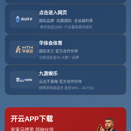
上海绿地申花足球俱乐部，这支充满传奇色彩的球队，是中国足球
超级联赛中的一颗璀璨之星。从成立至今，申花始终是上海乃至全
国球迷关注的焦点。无论是团队辉煌的过去，还是对未来的期待，
申花已经成为上海足球文化的重要代表。本文将从俱乐部的历史、
发展现状以及未来展望，详细解析**上海绿地申花足球俱乐部**的独
特魅力。
### 成立与发展：从申花崛起到绿地时代
1993年，上海申花足球俱乐部正式成立，开启了中国职业足球的辉
煌篇章。作为中国最早的职业俱乐部之一，申花从90年代便展现了
不俗的战斗力。1995年，球队在甲A联赛中一举夺冠，成为国内足
坛的焦点。