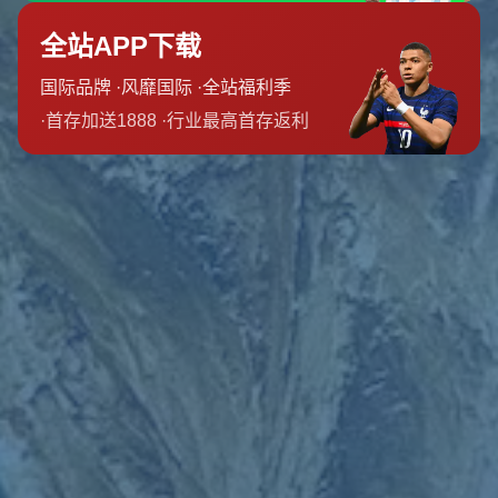
多年来，申花以成功引进众多优秀外援而闻名。无论是特维斯这样
的世界级球星，还是如今深受球迷喜爱的巴索戈，这些外援的加盟
无疑为球队带来了国际化视野和丰富经验。例如，上一赛季，**沙拉
维**以出色表现成为申花锋线的关键一环，其灵活的进攻风格将申花
的战术打法提升到了新的高度。通过外援效应，申花不仅提高了整
体战斗力，也吸引国际足坛的广泛关注。
### 对未来的期待：前行的申花精神
上海绿地申花足球俱乐部始终坚定地前行。在绿地集团的支持下，
俱乐部不仅重视新人培养，还致力于打造更加先进的训练体系。未
来，申花将不仅限于国内赛场，还会在亚洲冠军联赛等国际赛事中