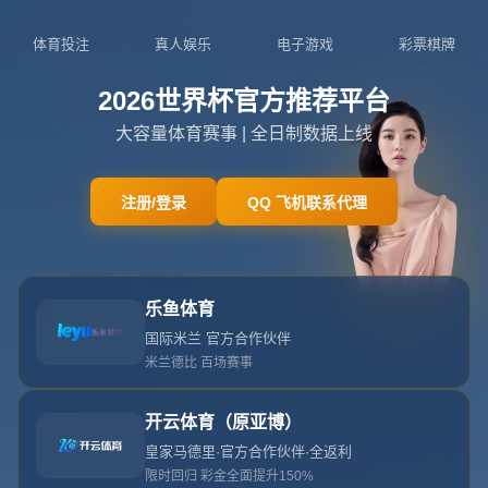
新闻中心
综述｜日本“智慧能源周”展示最新可再生能源
技术.
2026-08-06T07:50:17+08:00
浏览次数： 次
返回列表