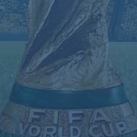
下一篇：
深圳行山｜漫步「銀白棧道」感受山水風光 打卡推薦
8處最美棧道.
联系我们
Contact
开云体育-KaiyunAPP下载
地址：上海市市辖区金山区金山卫镇
传真：010-8075459
电话：010-8075459
手机：15020214944
邮箱：admin@on-ky.com
标题*
姓名*