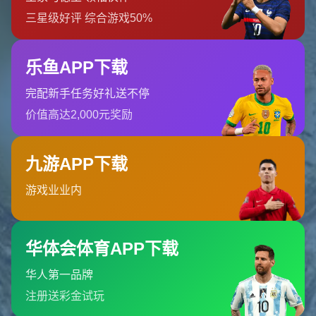
### 中场核心：坎特的统治力
如果说后防线是防守的铁壁，那么中场的控制则是确保胜利的关
键。而**坎特**无疑是法国队中场的灵魂人物。虽然他并不以进球见
长，但他的跑动能力和截断对手进攻的技巧在世界足坛中独树一
帜。无论是拦截、传球还是反击的发起，坎特都能以完美的表现影
响比赛的节奏。
在众多重要比赛中，坎特常常扮演了“无名英雄”的角色。在2018年
世界杯中，他的发挥就是法国队夺冠的关键。因此，在今年欧洲杯
中，他的首发地位不可撼动。