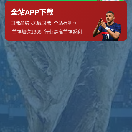
### 战术意义与团队配合
选择**乌帕梅卡诺**、**科纳特**、和**坎特**作为首发，不仅仅是看
重他们的个人能力，更是基于团队整体战术的考虑。法国队主教练
德尚一直以来强调对于球权的控制和快速反击的灵活运用。而有了
这三位球员的加入，德尚可以在中后场建立起一套完整有效的战术
体系。
例如，在防守反击战术中，坎特能够快速拦截对手的进攻并将球传
递给前场的组织者，而**乌帕梅卡诺**和**科纳特**则能迅速回收防
线，确保球队在反击过程中不失控的局面。
### 案例分析：对阵强队的应对策略
在面对欧洲杯诸如德国、西班牙等传统豪门时，法国队需要在稳固
防守与灵活进攻间取得平衡。以**乌帕梅卡诺**和**科纳特**组成的坚
实防线，结合**坎特**的强大中场控制能力，无疑是面对这些强队时
的优越选择。这一首发阵容在友谊赛中曾展现出极高的压迫性和统
治力，对球队的防守反击战术提供了强有力的支持。
通过以上分析可以看出，法国队在欧洲杯中的首发安排不仅是对球
员个人能力的认可，还体现了整体战术的深思熟虑。**乌帕梅卡诺
**、**科纳特**与**坎特**的组合，必将成为球队争夺桂冠的重要保
障。
上一篇：
為何馬夏爾多年來未被解雇？拉什福德薪資高於實力？.