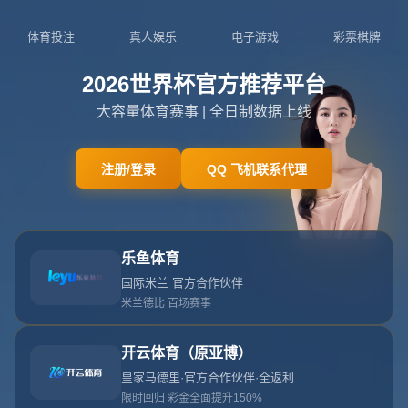
新闻中心
西甲第6輪皇家馬德裏6-1馬洛卡 阿森西奧帽子
戲法本澤馬梅開二度.
2026-08-08T07:50:16+08:00
浏览次数： 次
返回列表