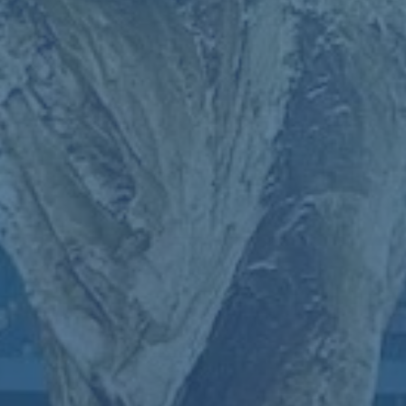
作为一项全球性的运动，不同文化背景下的球员会有不同的表达方
式。关键在于如何在尊重传统的基础上，允许个性化的表达空间。
这也提醒我们，在观看比赛时，不妨以更开放的心态去理解球员的
行为。
赛前互动对比赛的影响
值得一提的是，赛前互动往往会对球员的心理状态产生微妙影响。
朝鲜球员通过
碰拳
和
猛砸
的方式，或许成功点燃了自己的斗志。在
比赛中，他们展现出了顽强的防守和积极的拼抢，尽管最终结果如
何，这一细节无疑为他们的表现增添了一抹亮色。