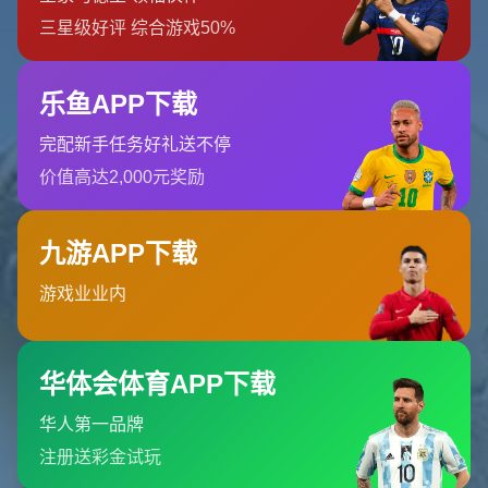
击掌环节的独特变奏：从传统到个性
在国际足球赛事中，赛前击掌是一种约定俗成的礼仪，象征着公平
竞争和互相尊重。然而，朝鲜U17球员在对阵日本队时，选择了与众
不同的方式——
碰拳
。这种方式在一些文化中被视为更亲密、更具
个性的互动形式。而更令人意外的是，他们在碰拳后还用力
猛砸
了
一下拳头，这一动作显得充满力量与斗志，仿佛在赛前就向对手传
递出强烈的竞技信号。
这一举动迅速在网络上引发热议，有人认为这是朝鲜球员展现自信
与战斗精神的方式，也有人觉得这样的行为可能略显挑衅。但无论
如何，这一细节无疑为比赛增添了更多看点。