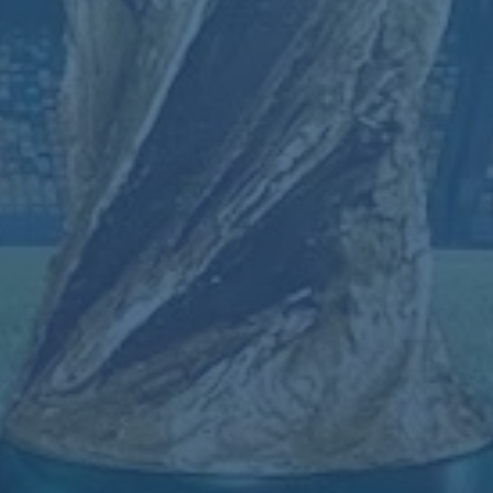
反观日本队，作为一支技术流球队，他们在赛前保持了传统的击掌
礼仪，展现出沉稳的一面。两支队伍在赛前互动上的差异，也从侧
面反映了双方在比赛风格和心理准备上的不同。这种对比，为整场
比赛增添了更多戏剧性。
总结赛前互动的文化意义
总的来说，朝鲜球员在U17世界杯对阵日本队时的赛前互动，以
碰拳
加猛砸
的方式打破了常规，为我们提供了一个观察文化差异和竞技
心理的窗口。无论是出于个性表达，还是为了激励自己，这一举动
都让人们对足球赛场上的多样性有了更深的思考。在未来的比赛
中，我们或许还能看到更多类似的创意互动，而这些细节，正是足
球这项运动的魅力所在。
上一篇：
“太阳报：林加德首秀遭对手球迷嘲讽，周薪仅1.75万镑
引热议”
下一篇：
克罗斯职业生涯：俱乐部荣誉全满贯，唯缺欧洲杯桂冠
联系我们