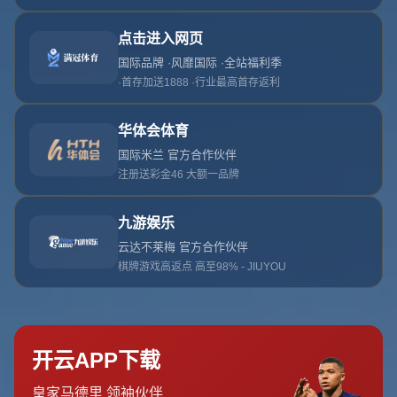
U17世界杯对阵日本 赛前击掌环节朝鲜球员选择碰拳加猛砸
一场别开生面的赛前互动
在足球赛场上，赛前的击掌环节往往是球员之间展现尊重与体育精
神的重要时刻。然而，在最近的U17世界杯比赛中，朝鲜队对阵日本
队时，这一环节却引发了广泛关注。朝鲜球员并未选择传统的击掌
方式，而是以
碰拳
并伴随
猛砸
的独特方式与对手互动。这一举动不
仅让人眼前一亮，也引发了关于文化差异和竞技心理的热烈讨论。
今天，我们就来聊聊这一特别的赛前互动背后的故事与意义。