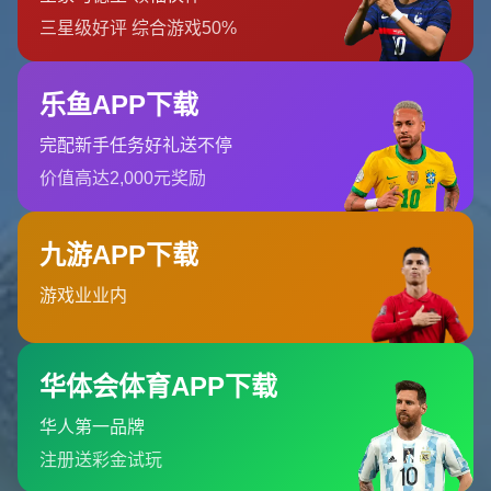
什么是世界杯金靴奖
世界杯金靴奖是国际足联在每届世界杯中颁发给进球最多的球员的
奖项。自1982年正式设立以来，它成为了衡量球员个人表现的重要
标准之一。虽然在此之前，世界杯也记录了每届赛事的最佳射手，
但“金靴奖”这一名称和奖杯的正式确立，让这项荣誉更加耀眼。无论
是单届赛事的爆发力，还是球员职业生涯的巅峰时刻，金靴奖得主
往往都代表着足球的极致魅力。
历届世界杯金靴奖得主盘点
让我们穿越历史的长河，回顾几位最具代表性的
世界杯金靴奖得
主
，他们的名字早已成为足球的代名词。