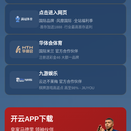
每逢世界杯，球迷的目光不仅聚焦于冠军归属，还有一项个人荣誉
同样令人心潮澎湃——那就是
世界杯金靴奖
。作为表彰赛事最佳射
手的至高荣誉，金靴奖见证了无数球星的辉煌时刻。那么，究竟谁
是世界杯金靴奖得主？历届金靴奖又有哪些传奇故事？今天，我们
将一起揭开这段足球历史的光辉篇章，带你了解那些在世界杯赛场
上用进球书写历史的球员。