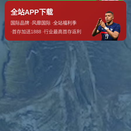
1930年：吉列尔莫-斯塔比莱（阿根廷）
首届世界杯的最佳射手是阿根廷球员斯塔比莱，他在4场比赛中打进
8球，效率惊人。尽管当时尚未设立正式金靴奖，但他的表现无疑为
后来的奖项奠定了基础。
1970年：盖德-穆勒（西德）
提到世界杯进球记录，怎能不提“轰炸机”盖德-穆勒？1970年墨西哥
世界杯，他以10粒进球荣膺最佳射手，展现了无与伦比的得分能
力。
穆勒的冷静与精准
，至今仍被球迷津津乐道。
2002年：罗纳尔多（巴西）
作为现代足球的代表人物，罗纳尔多在2002年韩日世界杯上以8粒进
球摘得
金靴奖
，并帮助巴西队捧起大力神杯。他的速度、技巧和致
命一击，让全世界见证了“外星人”的风采。
2018年：哈里-凯恩（英格兰）
近几届世界杯中，哈里-凯恩的表现令人印象深刻。2018年俄罗斯世
界杯，他以6粒进球成为最佳射手，
展现了现代中锋的全面性
，也为
英格兰足球注入了新的希望。
金靴奖背后的故事与意义
获得世界杯金靴奖不仅仅是进球数量的体现，更是球员综合实力的
证明。许多金靴奖得主不仅在个人数据上亮眼，他们的进球往往还
决定了球队的命运。比如罗纳尔多在2002年的表现，不仅让他成为