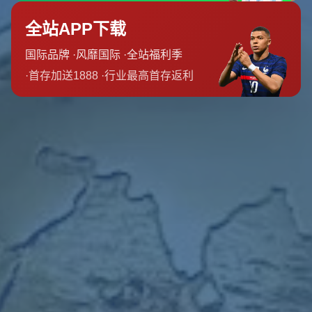
队没有保守退回半场死守，而是通过有节奏的前场压迫和快速回收
的防守阵型，限制对手的组织空间，逼迫对方更多依靠个人能力完
成终结。这种战术选择既展示了球队的整体体能储备，也暴露出教
练组在比赛管理方面更加成熟的一面：不再只是“守住比分”，而是要
在控制风险的前提下继续压制对手。
案例分析 一场“关键翻盘”折射出的心理成熟
在三战全胜的旅程中，有一场比赛格外值得被反复回看——那是一
场开局不利却后程发力的“关键翻盘”。比赛前半段，中国队在对手高