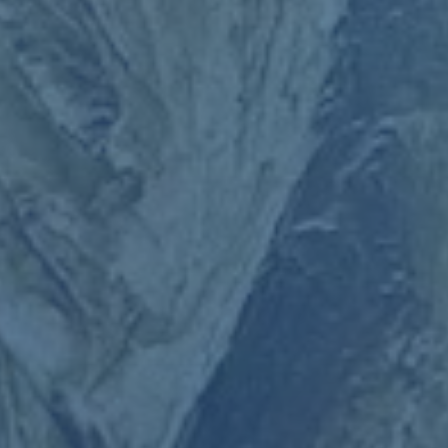
在很多人眼中，成绩往往是硬实力的直观体现，但在竞技体育中，
团队文化与心理建设往往决定着关键时刻的细节处理。此次小组赛
期间，中国国家男子室内五人制足球队所展现出的，是一种更为紧
密的团队氛围：替补席的情绪管理、场上球员之间的鼓励互动，以
及在落后时依然保持统一执行的战术纪律，都说明这支队伍在“软实
力”建设上也有不小的进步。
一些细节颇能说明问题——比如在领先时教练组坚持轮换保持节
奏，而球员之间对于出场时间的变化表现出高度接受度；再比如在
一次关键暂停时，全队围成一圈，既听战术布置也不断互相加油，
这样的场景背后，体现的是一种以团队目标为第一位的共识。当这
种文化充分浸润到日常训练和比赛管理中时，三战全胜就不再只是
战术和技术的胜利，更是团队气质成熟的结果。