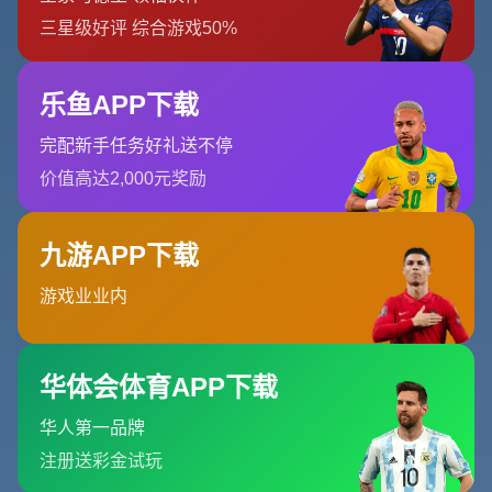
从表面看中国2比0战胜泰国只是一次小组赛胜利，但对这支U17队
伍而言却具有多重意义。首先这是小组赛末轮，带有明显的生死战
性质，任何一个失误都可能让之前的努力前功尽弃。面对善于脚下
配合、节奏灵活的泰国队，中国队没有选择保守，而是在上半场就
通过高位逼抢和快速反击撕开了对手防线。首粒进球不仅稳定了军
心更让队员意识到主动出击才是这支球队的真正气质。下半场的第
二个进球则是在对手试图压上扳平时通过耐心组织和边路突击完成
的，2比0这个看似常规的比分背后体现出的是攻守转换速度与整体
纪律性的提升。在U17亚洲杯这样的舞台上，要在小组赛末轮顶住压
力并完成零封，对任何一支青少年队伍来说都不是易事。
心态成熟度成为真正的分水岭