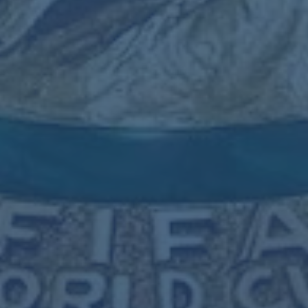
然而必须看到的是这场2比0并不能掩盖所有问题 它更像是一束聚光
灯把一些尚未完全解决的挑战照得更清楚。比如在控球优势不明显
的情况下如何保证前场创造力 在领先后怎样避免阵型过度后撤 在多
线作战和密集赛程下如何平衡体能与发挥 等等。U17亚洲杯小组赛
末轮的性质决定了球队会将更多精力放在结果上 但要真正提升中国
青少年足球的综合竞争力还需要把这种关键战中的优点延伸到更长
周期的训练与比赛中。真正的考验在于后续梯队建设与球员向
U19U23甚至成年国家队的顺利过渡 如果能够在更高年龄段继续保
持类似的比赛气质和技战术理念 那么这场对泰国的胜利就不是孤立
的事件 而是一个发展轨迹上的重要节点。从长远看 这场2比0既是一
份鼓励也是一份提醒 鼓励在于证明了过去数年的调整正在慢慢见效
提醒在于只有持续投入和系统建设 才能让这份胜利在未来的时间线
上不断被放大价值。
上一篇：
首届全国青少年三大球运动会聚合精英打造品牌
下一篇：
沙足巡回赛总决赛落幕 吉林星晨获得年度总冠军