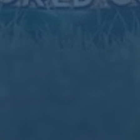
联系我们
Contact
开云体育-KaiyunAPP下载
地址：上海市市辖区金山区金山卫镇
传真：010-8075459
电话：010-8075459
手机：15020214944
邮箱：admin@on-ky.com
标题*
姓名*
电话*