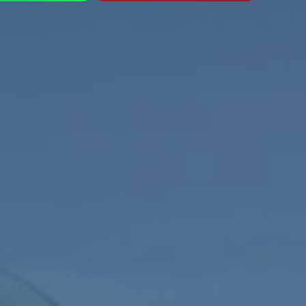
测
数： 次
返回列表
索词之一。无论你是多年老球迷,还是只在大赛期间才会关
。问题在于,网上铺天盖地的“内幕情报”“大神爆料”“最
中率,甚至可能被诱导参与高风险甚至违法的行为。因此,围
享受赛事乐趣的同时,有效控制风险。
本质并不是“找一个永远不会错的答案”,而是在信息有限
任何预测都绕不开三个基本要素:一是数据,包括球队历史
进球期望值 xG 等方法;三是主观判断,如教练临场调
正相对靠谱的免费观看世界杯预测内容,往往会坦诚地承认