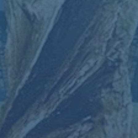
**更多皇马球员贡献不容忽视**
德里奇是本场比赛的灵魂人物，但其他球员的表现同样值得称道。**维尼修
德里奇提供更多传球选项；**门将库尔图瓦**更是在几次关键扑救中展