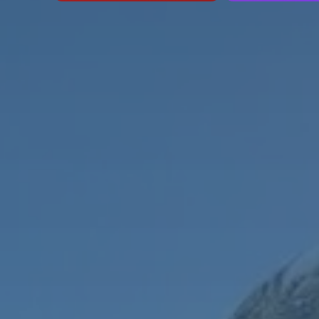
公司新闻
行业新闻
# **[