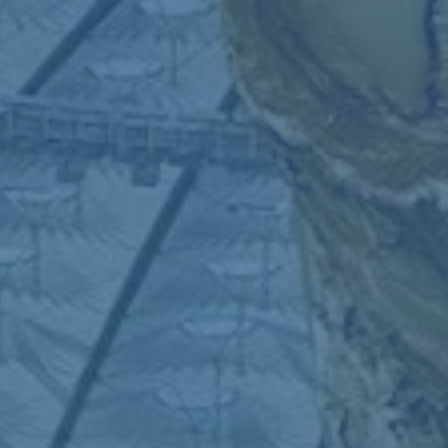
### 
本场比
都集中在
莫德里
队友完
最终帮助
---
### 
赫罗纳
比赛中安
上半场