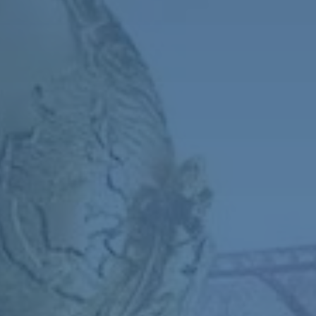
中的表现都备受球迷期待。而本轮焦点战中，**莫德里
固了皇马的领先地位，也让球迷们为他的精彩表现而赞叹。