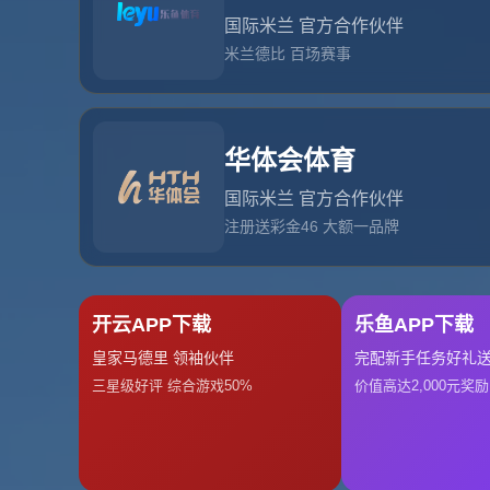
新闻中心
News