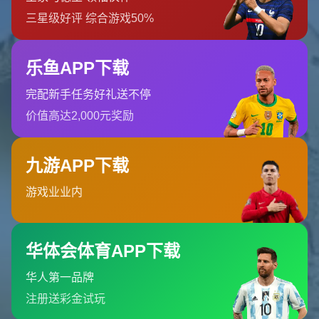
伯恩茅斯虽然输掉了比赛，但他们的表现也令人敬佩，尤其是在上
半场取得的领先优势，足以证明他们的实力。不过，热刺在比赛中
的调整和韧劲无疑是他们胜利的关键。
此外，这场比赛也给我们提供了一个关于**战术和心理调整**的重要
案例。波切蒂诺成功地运用了战术调整，将控球与进攻紧密结合，
在下半场实现了全面压制。与此同时，热刺球员的心理素质也起到
了至关重要的作用，他们在落后情况下没有自乱阵脚，而是坚持贯
彻教练的战术安排，最终实现逆转。
总之，热刺在本场比赛中展示的**逆转能力和团队凝聚力**无疑是他
们本赛季取得好成绩的基础。这场比赛不仅为积分榜添加了重要的
三分，也极大地提升了球队的士气，使得球迷对接下来的比赛充满
期待。英超联赛依然充满悬念，未来的比赛中，热刺能否继续保持
这样的精神面貌将成为一大看点。