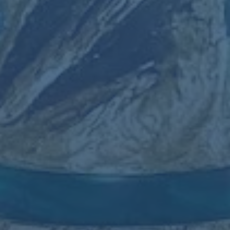
世界杯,对普通球迷只是四年一度的足球盛宴,而对深度参与投注的人来说,
连连告捷,却在淘汰赛中把利润悉数吐回;也有人前期连遭打击,在决赛阶
回顾赛事与盘口的变化,更要从中提炼可复用的盈利策略,将激情转化为可控
界杯赛季的投注特征
联赛,世界杯投注有几个鲜明特征:赛程集中、样本有限、信息极度拥挤、公
,盘口开出也更容易受到舆论与情绪的影响。大众投注往往集中在传统强队
值,让看似稳当的选择在长期期望上反而不划算。
某届世界杯的小组赛中,一支欧洲传统强队首战大胜,舆论迅速将其推上冠
让球偏深,大量散户追捧。结果对手采用保守反击,强队仅一球小胜或甚至
队实力问题,而是市场对情绪与样本的过度反应,这正是精细化投注者可以利
顾从阶段划分入手
地回顾一个世界杯投注赛季,可以把整个过程划分为几个关键阶段:赛前期、
、赔率结构与情绪氛围都不同,对应的盈利策略也应调整。